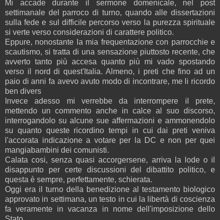
Mi accade durante il sermone domenicale, nel post
settimanale del parroco di turno, quando alle dissertazioni
sulla fede e sul difficile percorso verso la purezza spirituale
si verte verso considerazioni di carattere politico.
Eppure, nonostante la mia frequentazione con parrocchie e
scautismo, si tratta di una sensazione piuttosto recente, che
avverto tanto più accesa quanto più mi vado spostando
verso il nord di quest'Italia. Almeno, i preti che fino ad un
paio di anni fa avevo avuto modo di incontrare, me li ricordo
ben divers
Invece adesso mi verrebbe da interrompere il prete,
mettendo un commento anche in calce al suo discorso,
interrogandolo su alcune sue affermazioni e ammonendolo
su quanto queste ricordino tempi in cui dai preti veniva
l'accorata indicazione a votare per la DC e non per quei
mangiabambini dei comunisti.
Calata cosi, senza quasi accorgersene, arriva la lode o il
disappunto per certe discussioni del dibattito politico, e
questa è sempre, perfettamente, schierata.
Oggi era il turno della benedizione al testamento biologico
approvato in settimana, un testo in cui la libertà di coscienza
fa veramente in vacanza in nome dell'imposizione dello
Stato.