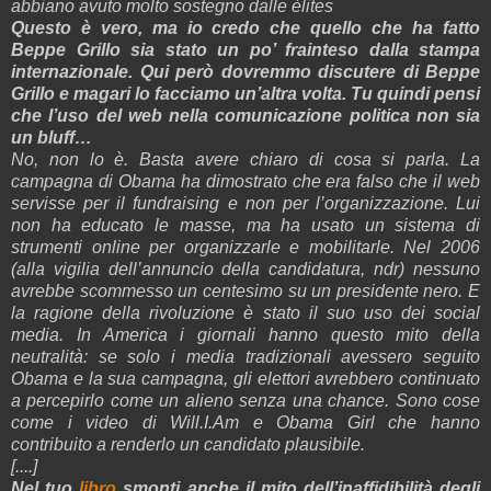
abbiano avuto molto sostegno dalle èlites
Questo è vero, ma io credo che quello che ha fatto
Beppe Grillo sia stato un po’ frainteso dalla stampa
internazionale. Qui però dovremmo discutere di Beppe
Grillo e magari lo facciamo un’altra volta. Tu quindi pensi
che l’uso del web nella comunicazione politica non sia
un bluff…
No, non lo è. Basta avere chiaro di cosa si parla. La
campagna di Obama ha dimostrato che era falso che il web
servisse per il fundraising e non per l’organizzazione. Lui
non ha educato le masse, ma ha usato un sistema di
strumenti online per organizzarle e mobilitarle. Nel 2006
(alla vigilia dell’annuncio della candidatura, ndr)
nessuno
avrebbe scommesso un centesimo su un presidente nero. E
la ragione della rivoluzione è stato il suo uso dei social
media. In America i giornali hanno questo mito della
neutralità: se solo i media tradizionali avessero seguito
Obama e la sua campagna, gli elettori avrebbero continuato
a percepirlo come un alieno senza una chance. Sono cose
come i video di Will.I.Am e Obama Girl che hanno
contribuito a renderlo un candidato plausibile.
[....]
Nel tuo
libro
smonti anche il mito dell’inaffidibilità degli