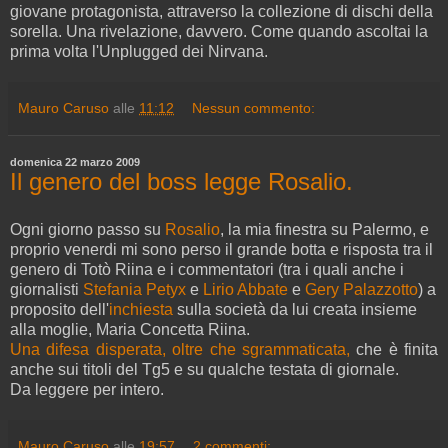
giovane protagonista, attraverso la collezione di dischi della
sorella. Una rivelazione, davvero. Come quando ascoltai la
prima volta l'Unplugged dei Nirvana.
Mauro Caruso
alle
11:12
Nessun commento:
domenica 22 marzo 2009
Il genero del boss legge Rosalio.
Ogni giorno passo su
Rosalio
, la mia finestra su Palermo, e
proprio venerdi mi sono perso il grande botta e risposta tra il
genero di Totò Riina e i commentatori (tra i quali anche i
giornalisti
Stefania Petyx
e
Lirio Abbate
e
Gery Palazzotto
) a
proposito dell'
inchiesta
sulla società da lui creata insieme
alla moglie, Maria Concetta Riina.
Una difesa disperata, oltre che sgrammaticata,
che è finita
anche sui titoli del Tg5 e su qualche testata di giornale.
Da leggere per intero.
Mauro Caruso
alle
19:57
2 commenti: