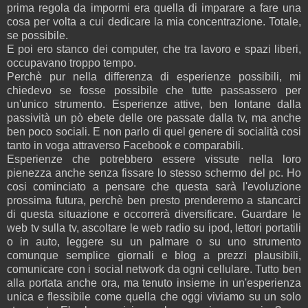
prima regola da impormi era quella di imparare a fare una
cosa per volta a cui dedicare la mia concentrazione. Totale,
se possibile.
E poi ero stanco dei computer, che tra lavoro e spazi liberi,
occupavano troppo tempo.
Perchè pur nella differenza di esperienze possibili, mi
chiedevo se fosse possibile che tutte passassero per
un'unico strumento. Esperienze attive, ben lontane dalla
passività un pò ebete delle ore passate dalla tv, ma anche
ben poco sociali. E non parlo di quel genere di socialità cosi
tanto in voga attraverso Facebook e comparabili.
Esperienze che potrebbero essere vissute nella loro
pienezza anche senza fissare lo stesso schermo del pc. Ho
cosi cominciato a pensare che questa sarà l'evoluzione
prossima futura, perchè ben presto prenderemo a stancarci
di questa situazione e occorrerà diversificare. Guardare le
web tv sulla tv, ascoltare le web radio su ipod, lettori portatili
o in auto, leggere su un palmare o su uno strumento
comunque semplice giornali e blog a prezzi plausibili,
comunicare con i social network da ogni cellulare. Tutto ben
alla portata anche ora, ma tenuto insieme in un'esperienza
unica e flessibile come quella che oggi viviamo su un solo