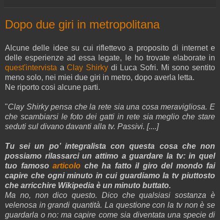
Dopo due giri in metropolitana
Alcune delle idee su cui riflettevo a proposito di internet e
delle esperienze ad essa legate, le ho trovate elaborate in
quest'intervista
a
Clay Shirky
di Luca Sofri. Mi sono sentito
meno solo, nei miei due giri in metro, dopo averla letta.
Ne riporto cosi alcune parti.
"
Clay Shirky pensa che la rete sia una cosa meravigliosa. E
che scambiarsi le foto dei gatti in rete sia meglio che stare
seduti sul divano davanti alla tv. Passivi. [....]
Tu sei un po’ integralista con questa cosa che non
possiamo rilassarci un attimo a guardare la tv: in quel
tuo famoso
articolo
che ha fatto il giro del mondo fai
capire che ogni minuto in cui guardiamo la tv piuttosto
che arricchire Wikipedia è un minuto buttato.
Ma no, non dico questo. Dico che qualsiasi sostanza è
velenosa in grandi quantità. La questione con la tv non è se
guardarla o no: ma capire come sia diventata una specie di