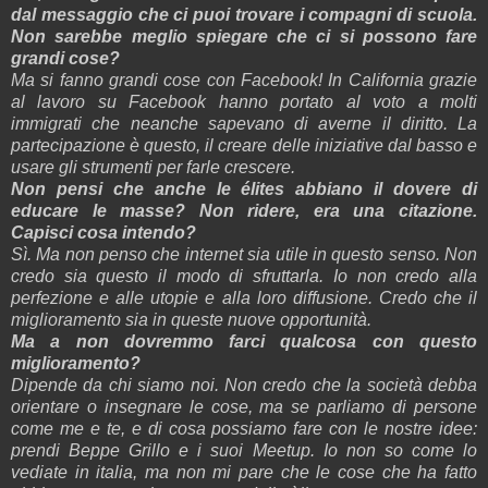
dal messaggio che ci puoi trovare i compagni di scuola.
Non sarebbe meglio spiegare che ci si possono fare
grandi cose?
Ma
si
fanno
grandi cose con Facebook! In California grazie
al lavoro su Facebook hanno portato al voto a molti
immigrati che neanche sapevano di averne il diritto. La
partecipazione è questo, il creare delle iniziative dal basso e
usare gli strumenti per farle crescere.
Non pensi che anche le élites abbiano il dovere di
educare le masse? Non ridere, era una citazione.
Capisci cosa intendo?
Sì. Ma non penso che internet sia utile in questo senso. Non
credo sia questo il modo di sfruttarla. Io non credo alla
perfezione e alle utopie e alla loro diffusione. Credo che il
miglioramento sia in queste nuove opportunità.
Ma a non dovremmo farci qualcosa con questo
miglioramento?
Dipende da chi siamo noi. Non credo che la società debba
orientare o insegnare le cose, ma se parliamo di persone
come me e te, e di cosa possiamo fare con le nostre idee:
prendi Beppe Grillo e i suoi Meetup. Io non so come lo
vediate in italia, ma non mi pare che le cose che ha fatto