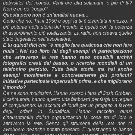
babysitter del mondo. Venti ore alla settimana o più di tv?
Non è un po’ troppo?
Questa però non è un’analisi nuova…
Certo che no. Tra il 1950 e oggi la tv è diventata
il
mezzo, il
più potente nella storia del mondo. E quello con la potenza
di assorbimento più totalizzante. La radio non creava quello
stato vegetativo nell’ascoltatore.
E tu quindi dici che “
è meglio fare qualcosa che non fare
nulla”. Nel tuo libro fai degli esempi di partecipazione
che attraverso la rete hanno reso possibili archivi
fotografici creati dal basso, o ricerche mondiali di un
telefonino perduto. Tutte belle storie, ma hai anche
esempi moralmente e concretamente più proficui?
Iniziative partecipate impensabili prima, e che migliorano
il mondo?
Ce ne sono moltissimi. L’anno scorso i fans di Josh Groban,
il cantautore, hanno aperto una fanboard per fargli un regalo
di compleanno: la raccolta di fondi per un progetto a favore
degli orfani in Sudafrica. Hanno raccolto quasi
cinquantamila dollari organizzando la cosa tra di loro e
attraverso la rete. Senza gli strumenti della rete non ci
avrebbero neanche potuto pensare. E quest’anno lo hanno