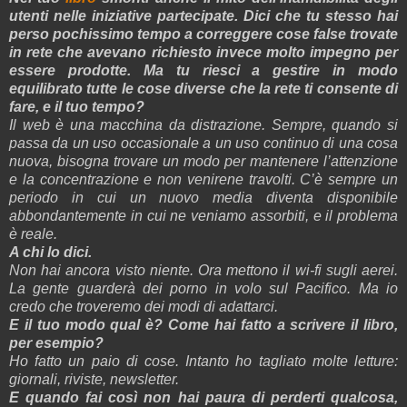
utenti nelle iniziative partecipate. Dici che tu stesso hai
perso pochissimo tempo a correggere cose false trovate
in rete che avevano richiesto invece molto impegno per
essere prodotte. Ma tu riesci a gestire in modo
equilibrato tutte le cose diverse che la rete ti consente di
fare, e il tuo tempo?
Il web è una macchina da distrazione. Sempre, quando si
passa da un uso occasionale a un uso continuo di una cosa
nuova, bisogna trovare un modo per mantenere l’attenzione
e la concentrazione e non venirene travolti. C’è sempre un
periodo in cui un nuovo media diventa disponibile
abbondantemente in cui ne veniamo assorbiti, e il problema
è reale.
A chi lo dici.
Non hai ancora visto niente. Ora mettono il wi-fi sugli aerei.
La gente guarderà dei porno in volo sul Pacifico. Ma io
credo che troveremo dei modi di adattarci.
E il tuo modo qual è? Come hai fatto a scrivere il libro,
per esempio?
Ho fatto un paio di cose. Intanto ho tagliato molte letture:
giornali, riviste, newsletter.
E quando fai così non hai paura di perderti qualcosa,