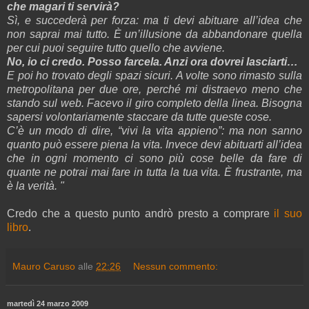
che magari ti servirà?
Sì, e succederà per forza: ma ti devi abituare all’idea che
non saprai mai tutto. È un’illusione da abbandonare quella
per cui puoi seguire tutto quello che avviene.
No, io ci credo. Posso farcela. Anzi ora dovrei lasciarti…
E poi ho trovato degli spazi sicuri. A volte sono rimasto sulla
metropolitana per due ore, perché mi distraevo meno che
stando sul web. Facevo il giro completo della linea. Bisogna
sapersi volontariamente staccare da tutte queste cose.
C’è un modo di dire, “vivi la vita appieno”: ma non sanno
quanto può essere piena la vita. Invece devi abituarti all’idea
che in ogni momento ci sono più cose belle da fare di
quante ne potrai mai fare in tutta la tua vita. È frustrante, ma
è la verità. "
Credo che a questo punto andrò presto a comprare
il suo
libro
.
Mauro Caruso
alle
22:26
Nessun commento:
martedì 24 marzo 2009