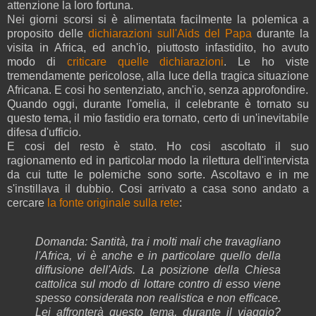
attenzione la loro fortuna.
Nei giorni scorsi si è alimentata facilmente la polemica a
proposito delle
dichiarazioni sull'Aids del Papa
durante la
visita in Africa, ed anch'io, piuttosto infastidito, ho avuto
modo di
criticare quelle dichiarazioni
. Le ho viste
tremendamente pericolose, alla luce della tragica situazione
Africana. E cosi ho sentenziato, anch'io, senza approfondire.
Quando oggi, durante l'omelia, il celebrante è tornato su
questo tema, il mio fastidio era tornato, certo di un'inevitabile
difesa d'ufficio.
E cosi del resto è stato. Ho cosi ascoltato il suo
ragionamento ed in particolar modo la rilettura dell'intervista
da cui tutte le polemiche sono sorte. Ascoltavo e in me
s'instillava il dubbio. Cosi arrivato a casa sono andato a
cercare
la fonte originale sulla rete
:
Domanda: Santità, tra i molti mali che travagliano
l'Africa, vi è anche e in particolare quello della
diffusione dell'Aids. La posizione della Chiesa
cattolica sul modo di lottare contro di esso viene
spesso considerata non realistica e non efficace.
Lei affronterà questo tema, durante il viaggio?