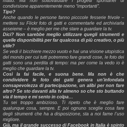
rifatto. Ma non sottovalutare I progetti spontanei di
condivisione apparentemente meno “importanti”.
Tipo?
Anche quando le persone fanno picccole fesserie frivole –
mettere su Flickr foto di gatti e commentarle ed archiviarla
asseieme – è meglio per me che stare a guardare la tv.
Dici? Non sarebbe meglio utilizzare quegli strumenti e
quelle disponibilità per far qualcosa di più creativo, o più
utile?
Se vedi il bicchiere mezzo vuoto e hai una visione utopistica
del mondo per cui tutti potremmo fare grandi cose, le foto dei
gatti sono una perdita di tempo: ma per come la vedo io è
meglio che guardare la tv.
Così la fai facile, e suona bene. Ma non è che
condividere le foto dei gatti genera un’infondata
consapevolezza di partecipazione, un alibi per non fare
altro? Se sto davanti alla tv almeno so che sto buttando
via il tempo e mi sento in colpa…
Tu sei troppo ambizioso. Ti ripeto che è meglio fare
qualunque cosa, sempre. E poi ognuno sceglie cosa fare
degli strumenti che ha a disposizione, sta a noi farne l’uso
migliore.
Già, ma il grande successo di Facebook in Italia è spinto